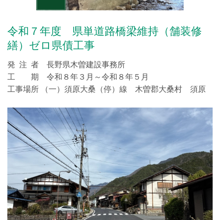
令和７年度 県単道路橋梁維持（舗装修
繕）ゼロ県債工事
発 注 者 長野県木曽建設事務所
工 期 令和８年３月～令和８年５月
工事場所 （一）須原大桑（停）線 木曽郡大桑村 須原