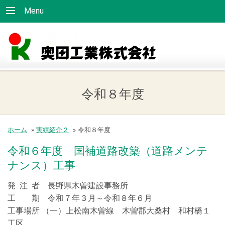
Menu
令和８年度
ホーム
»
実績紹介２
»
令和８年度
令和６年度 国補道路改築（道路メンテ
ナンス）工事
発 注 者 長野県木曽建設事務所
工 期 令和７年３月～令和８年６月
工事場所 （一）上松南木曽線 木曽郡大桑村 和村橋１
工区