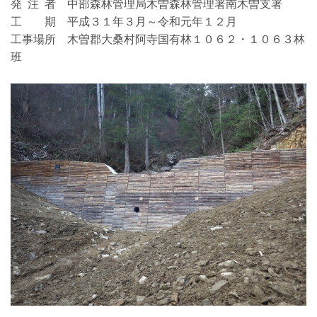
発 注 者 中部森林管理局木曽森林管理署南木曽支署
工 期 平成３１年３月～令和元年１２月
工事場所 木曽郡大桑村阿寺国有林１０６２・１０６３林
班