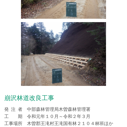
崩沢林道改良工事
発 注 者 中部森林管理局木曽森林管理署
工 期 令和元年１０月～令和２年３月
工事場所 木曽郡王滝村王滝国有林２１０４林班ほか