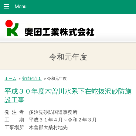
Menu
令和元年度
ホーム
»
実績紹介１
»
令和元年度
平成３０年度木曽川水系下在蛇抜沢砂防施
設工事
発 注 者 多治見砂防国道事務所
工 期 平成３１年４月～令和２年３月
工事場所 木曽郡大桑村地先