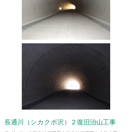
長通川（シカクボ沢）２復旧治山工事