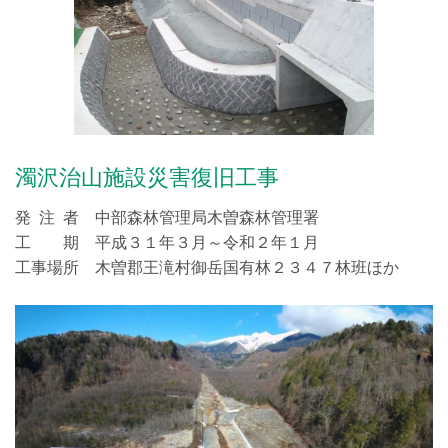
濁沢治山施設災害復旧工事
発 注 者 中部森林管理局木曽森林管理署
工 期 平成３１年３月～令和２年１月
工事場所 木曽郡王滝村御岳国有林２３４７林班ほか