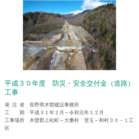
平成３０年度 防災・安全交付金（道路）
工事
発 注 者 長野県木曽建設事務所
工 期 平成３１年２月～令和元年１２月
工事場所 木曽郡上松町～大桑村 登玉～和村３０－１工
区