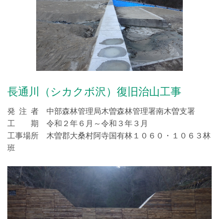
長通川（シカクボ沢）復旧治山工事
発 注 者 中部森林管理局木曽森林管理署南木曽支署
工 期 令和２年６月～令和３年３月
工事場所 木曽郡大桑村阿寺国有林１０６０・１０６３林
班