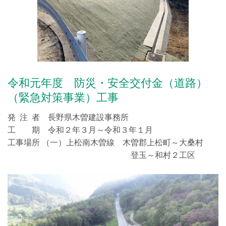
令和元年度 防災・安全交付金（道路）
（緊急対策事業）工事
発 注 者 長野県木曽建設事務所
工 期 令和２年３月～令和３年１月
工事場所 （一）上松南木曽線 木曽郡上松町～大桑村
登玉～和村２工区