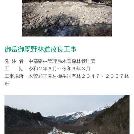
御岳御厩野林道改良工事
発 注 者 中部森林管理局木曽森林管理署
工 期 令和２年６月～令和３年３月
工事場所 木曽郡王滝村御岳国有林２３４７・２３５７林
班