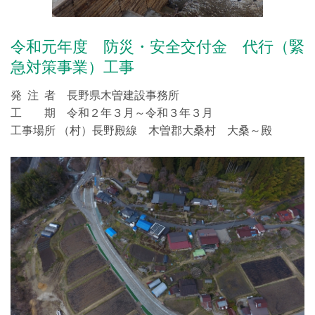
令和元年度 防災・安全交付金 代行（緊
急対策事業）工事
発 注 者 長野県木曽建設事務所
工 期 令和２年３月～令和３年３月
工事場所 （村）長野殿線 木曽郡大桑村 大桑～殿