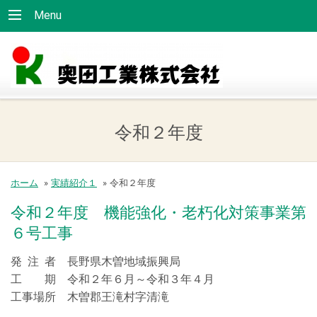
Menu
令和２年度
ホーム
»
実績紹介１
»
令和２年度
令和２年度 機能強化・老朽化対策事業第
６号工事
発 注 者 長野県木曽地域振興局
工 期 令和２年６月～令和３年４月
工事場所 木曽郡王滝村字清滝