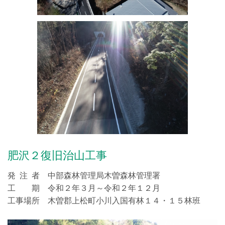
肥沢２復旧治山工事
発 注 者 中部森林管理局木曽森林管理署
工 期 令和２年３月～令和２年１２月
工事場所 木曽郡上松町小川入国有林１４・１５林班